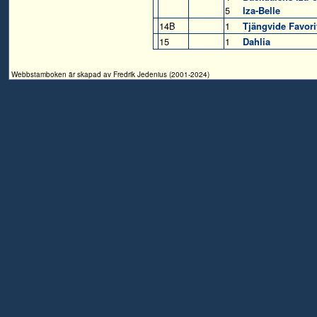
5
Iza-Belle
14B
1
Tjängvide Favori
15
1
Dahlia
Webbstamboken är skapad av Fredrik Jedenius (2001-2024)