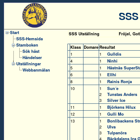
SSS
Start
SSS Utställning
Fröjel, Go
SSS-Hemsida
Stamboken
Klass
Domare
Resultat
Sök häst
1
1
Gulldis
Händelser
4
1
Ninhi
Utställningar
5
1
Hästnäs SuperSt
Webbanmälan
6
1
Ellhi
8
1
Rainis Ronja
10
1
Sun´e
2
Tunstas Anders
3
Silver Ice
11
1
Björkens Hilux
12
1
Gulli Mo
13
1
Bonlibackens St
2
Ulva
3
Tulpanöra
4
Bäckdalens Iza 