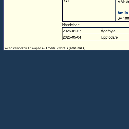
G I
MM: 3
Amila
Sv 10
Händelser:
2026-01-27
Ägarbyte
2025-05-04
Uppfödare
Webbstamboken är skapad av Fredrik Jedenius (2001-2024)