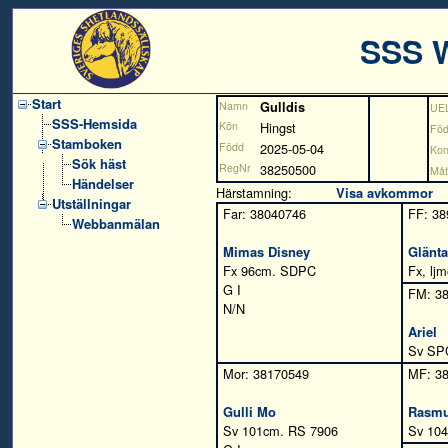
SSS 
Start
Namn
Gulldis
UE
SSS-Hemsida
Kön
Hingst
Föd
Stamboken
Född
2025-05-04
Kont
Sök häst
RegNr
38250500
Måt
Händelser
Härstamning:
Visa avkommor
Utställningar
Far: 38040746
FF: 38
Webbanmälan
Mimas Disney
Glänt
Fx 96cm. SDPC
Fx, lj
G I
FM: 3
N/N
Ariel
Sv SP
Mor: 38170549
MF: 3
Gulli Mo
Rasm
Sv 101cm. RS 7906
Sv 104