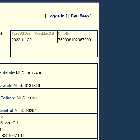
[
Logga In
] [
Byt lösen
]
d
PassUtfDat
PassMakDat
ChipNr
2023-11-22
752098102067293
eldzicht
NL-S. 0817430
orzicht
NL-S. 0131836
 Tolberg
NL-S. 1010
nsenhof
NL-S. 99254
42
S 276 G I
15
RS 1667 Elit