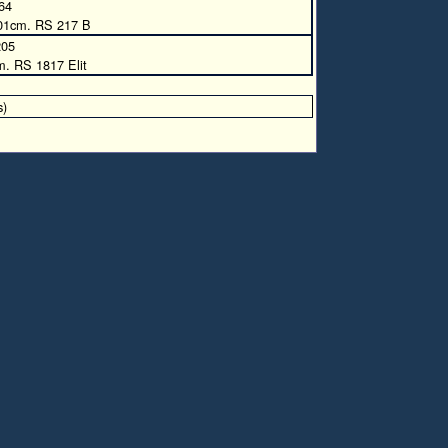
64
1cm. RS 217 B
205
. RS 1817 Elit
s)