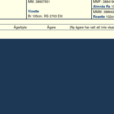
MM: 38907551
MMF: 388419
Almnäs Ra
10
Vinette
MMM: 38864
Br 105cm. RS 2703 Elit
Rosette
102cm
Ägarbyte
Ägare
(Ny ägare har valt att inte visa