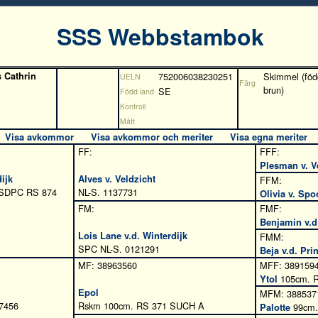
SSS Webbstambok
 Cathrin
752006038230251
Skimmel (föd
UELN
Färg
brun)
SE
Född land
Kontroll
Mått
Visa avkommor
Visa avkommor och meriter
Visa egna meriter
FF:
FFF:
Plesman v. V
ijk
Alves v. Veldzicht
FFM:
 SDPC RS 874
NL-S. 1137731
Olivia v. Spo
FM:
FMF:
Benjamin v.d
Lois Lane v.d. Winterdijk
FMM:
SPC NL-S. 0121291
Beja v.d. Pri
MF: 38963560
MFF: 389159
Ytol
105cm. R
Epol
MFM: 388537
7456
Rskm 100cm. RS 371 SUCH A
Palotte
99cm. 