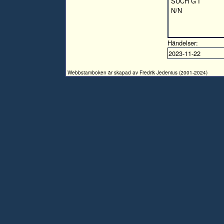
SUCH G I
N/N
Händelser:
2023-11-22
Webbstamboken är skapad av Fredrik Jedenius (2001-2024)