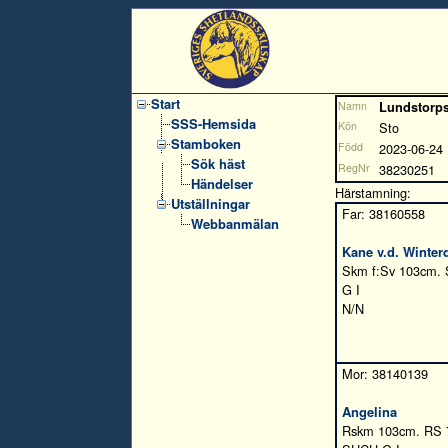
Start
Namn
Lundstorps
SSS-Hemsida
Kön
Sto
Stamboken
Född
2023-06-24
Sök häst
RegNr
38230251
Händelser
Härstamning:
Utställningar
Far: 38160558
Webbanmälan
Kane v.d. Winterd
Skm f:Sv 103cm.
G I
N/N
Mor: 38140139
Angelina
Rskm 103cm. RS 