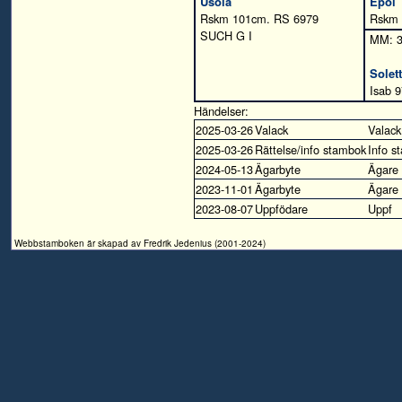
Usola
Epol
Rskm 101cm. RS 6979
Rskm 
SUCH G I
MM: 3
Solet
Isab 
Händelser:
2025-03-26
Valack
Valack
2025-03-26
Rättelse/info stambok
Info s
2024-05-13
Ägarbyte
Ägare
2023-11-01
Ägarbyte
Ägare
2023-08-07
Uppfödare
Uppf
Webbstamboken är skapad av Fredrik Jedenius (2001-2024)