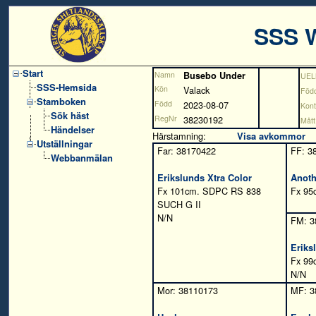
SSS 
Start
Namn
Busebo Under
UEL
SSS-Hemsida
Kön
Valack
Född
Stamboken
Född
2023-08-07
Kont
Sök häst
RegNr
38230192
Mått
Händelser
Härstamning:
Visa avkommor
Utställningar
Far: 38170422
FF: 3
Webbanmälan
Erikslunds Xtra Color
Anoth
Fx 101cm. SDPC RS 838
Fx 95
SUCH G II
N/N
FM: 3
Eriks
Fx 99
N/N
Mor: 38110173
MF: 3