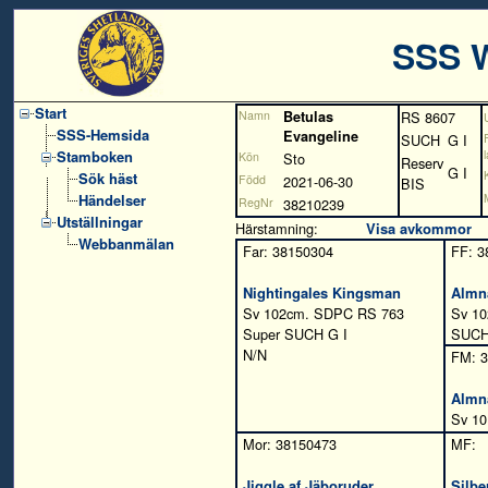
SSS 
Start
Namn
Betulas
RS 8607
SSS-Hemsida
Evangeline
SUCH
G I
Stamboken
Kön
Sto
Reserv
G I
Sök häst
Född
2021-06-30
BIS
Händelser
RegNr
38210239
Utställningar
Härstamning:
Visa avkommor
Webbanmälan
Far: 38150304
FF: 3
Nightingales Kingsman
Almn
Sv 102cm. SDPC RS 763
Sv 1
Super SUCH G I
SUCH 
N/N
FM: 
Almnä
Sv 1
Mor: 38150473
MF:
Jiggle af Jäboruder
Silbe