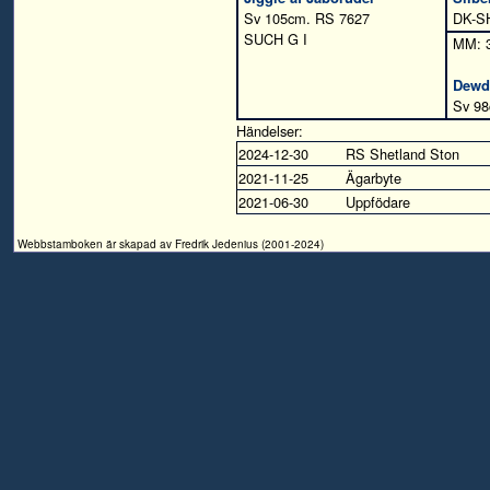
Sv 105cm. RS 7627
DK-S
SUCH G I
MM: 
Dewdr
Sv 98
Händelser:
2024-12-30
RS Shetland Ston
2021-11-25
Ägarbyte
2021-06-30
Uppfödare
Webbstamboken är skapad av Fredrik Jedenius (2001-2024)