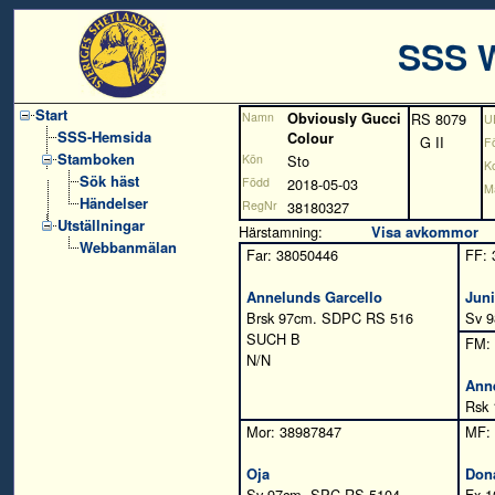
SSS 
Start
Namn
Obviously Gucci
RS 8079
U
SSS-Hemsida
Colour
G II
F
Stamboken
Kön
Sto
Ko
Sök häst
Född
2018-05-03
M
Händelser
RegNr
38180327
Utställningar
Härstamning:
Visa avkommor
Webbanmälan
Far: 38050446
FF: 
Annelunds Garcello
Juni
Brsk 97cm. SDPC RS 516
Sv 9
SUCH B
FM:
N/N
Ann
Rsk 
Mor: 38987847
MF:
Oja
Don
Sv 97cm. SPC RS 5104
Fx 1