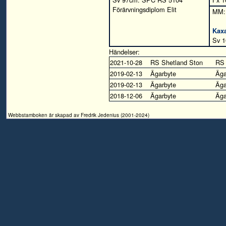
Förärvningsdiplom Elit
MM:
Kax
Sv 
Händelser:
2021-10-28
RS Shetland Ston
RS
2019-02-13
Ägarbyte
Äga
2019-02-13
Ägarbyte
Äga
2018-12-06
Ägarbyte
Äga
Webbstamboken är skapad av Fredrik Jedenius (2001-2024)