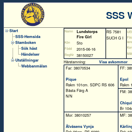
SSS 
Start
Namn
Lundstorps
RS 7581
UE
SSS-Hemsida
Fire Girl
SUCH
G I
Fö
Stamboken
lan
Kön
Sto
Kon
Sök häst
Född
2015-06-16
Händelser
Måt
RegNr
38150027
Utställningar
Härstamning:
Visa avkommor
Webbanmälan
Far: 38070534
FF: 38
Pique
Epol
Rskm 101cm. SDPC RS 606
Rskm 
Bästa Färg A
FM: 3
N/N
Chiqui
Br 10
Mor: 38010257
MF: 3
Älvåsens Vynja
Kärlin
Rsk 96cm. RS 6989
Rsk 10