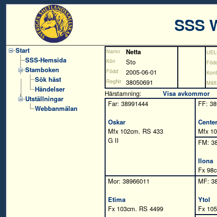
SSS 
Start
Namn
Netta
UEL
SSS-Hemsida
Kön
Sto
Född
Stamboken
Född
2005-06-01
Kont
Sök häst
RegNr
38050691
Mått
Händelser
Härstamning:
Visa avkommor
Utställningar
Far: 38991444
FF: 3
Webbanmälan
Oskar
Cente
Mfx 102cm. RS 433
Mfx 1
G II
FM: 3
Ilona
Fx 98c
Mor: 38966011
MF: 3
Etima
Ytol
Fx 103cm. RS 4499
Fx 105