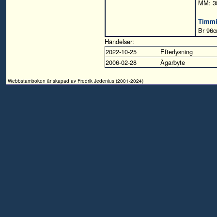
MM: 3
Timm
Br 96c
Händelser:
2022-10-25
Efterlysning
2006-02-28
Ägarbyte
Webbstamboken är skapad av Fredrik Jedenius (2001-2024)